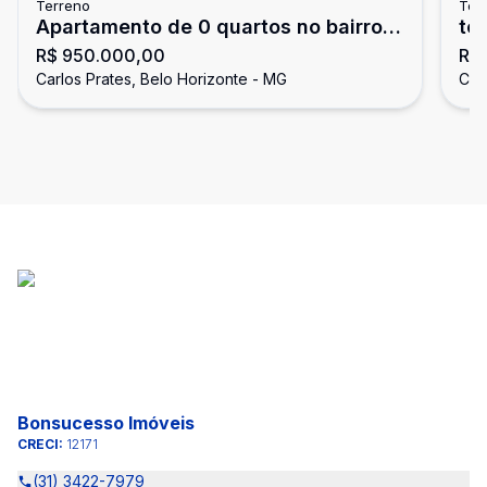
Terreno
Ter
Apartamento de 0 quartos no bairro
te
R$ 950.000,00
R$ 
Carlos Prates
Ho
Carlos Prates, Belo Horizonte - MG
Car
Bonsucesso Imóveis
CRECI:
12171
(31) 3422-7979