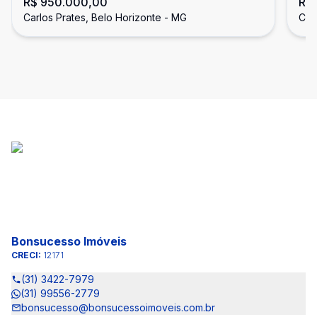
R$ 950.000,00
R$ 
Carlos Prates
Ho
Carlos Prates, Belo Horizonte - MG
Car
Bonsucesso Imóveis
CRECI:
12171
(31) 3422-7979
(31) 99556-2779
bonsucesso@bonsucessoimoveis.com.br