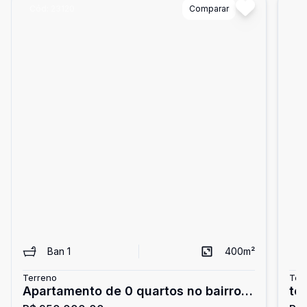
Cód:
23120
Comparar
Có
Ban
1
400
m²
Terreno
Ter
Apartamento de 0 quartos no bairro
te