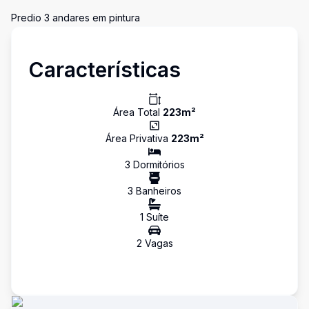
Predio 3 andares em pintura
Características
Área Total
223
m²
Área Privativa
223
m²
3
Dormitório
s
3
Banheiro
s
1
Suíte
2
Vaga
s