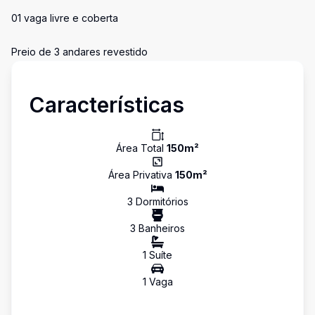
01 vaga livre e coberta
Preio de 3 andares revestido
Características
Área Total
150
m²
Área Privativa
150
m²
3
Dormitório
s
3
Banheiro
s
1
Suíte
1
Vaga