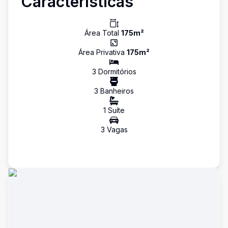
Características
Área Total
175
m²
Área Privativa
175
m²
3
Dormitório
s
3
Banheiro
s
1
Suíte
3
Vaga
s