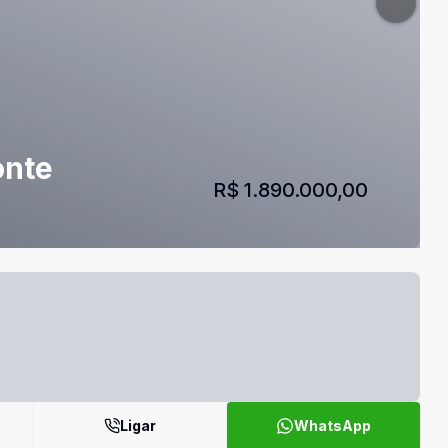
onte
R$ 1.890.000,00
Ligar
WhatsApp