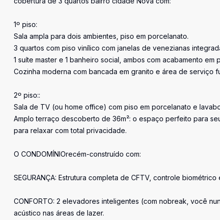
cobertura de 3 quartos bairro cidade Nova com:
1º piso:
Sala ampla para dois ambientes, piso em porcelanato.
3 quartos com piso vinílico com janelas de venezianas integrad
1 suíte master e 1 banheiro social, ambos com acabamento em 
Cozinha moderna com bancada em granito e área de serviço fu
2º piso::
Sala de TV (ou home office) com piso em porcelanato e lavabo
Amplo terraço descoberto de 36m²: o espaço perfeito para seu 
para relaxar com total privacidade.
O CONDOMÍNIOrecém-construído com:
SEGURANÇA: Estrutura completa de CFTV, controle biométrico e
CONFORTO: 2 elevadores inteligentes (com nobreak, você nunca
acústico nas áreas de lazer.