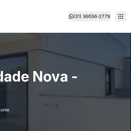
(31) 99556-2779
idade Nova -
zonte