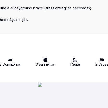
ness e Playground Infantil (áreas entregues decoradas).
a de água e gás.
3
Dormitório
s
3
Banheiro
s
1
Suíte
2
Vaga