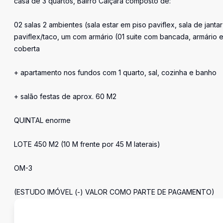
casa de 3 quartos, Bairro Caiçara composto de:
02 salas 2 ambientes (sala estar em piso paviflex, sala de jant
paviflex/taco, um com armário (01 suite com bancada, armário 
coberta
+ apartamento nos fundos com 1 quarto, sal, cozinha e banho
+ salão festas de aprox. 60 M2
QUINTAL enorme
LOTE 450 M2 (10 M frente por 45 M laterais)
OM-3
(ESTUDO IMÓVEL (-) VALOR COMO PARTE DE PAGAMENTO)