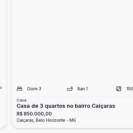
²
Dorm
3
Ban
1
150
Casa
Casa de 3 quartos no bairro Caiçaras
R$ 850.000,00
Caiçaras, Belo Horizonte - MG