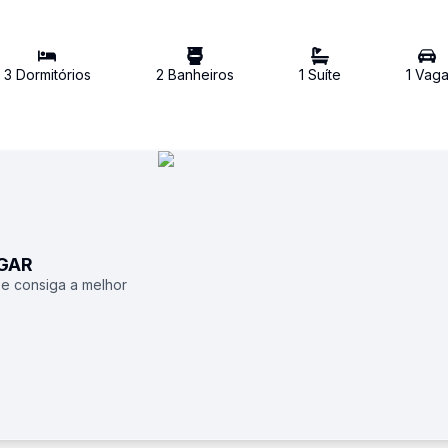
3
Dormitório
s
2
Banheiro
s
1
Suíte
1
Vag
UGAR
 e consiga a melhor