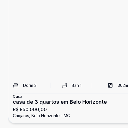
Dorm
3
Ban
1
302
m
Casa
casa de 3 quartos em Belo Horizonte
R$ 850.000,00
Caiçaras, Belo Horizonte - MG