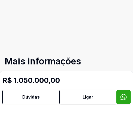
Mais informações
R$ 1.050.000,00
Área de Serviço
Armários Embutidos
Dúvidas
Ligar
Banheiro Social
Dependência de Empregada