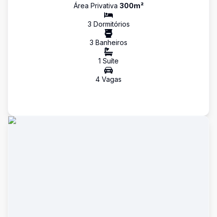
Área Privativa
300
m²
3
Dormitório
s
3
Banheiro
s
1
Suíte
4
Vaga
s