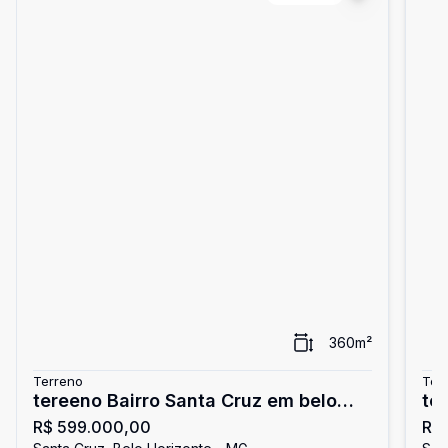
360
m²
Terreno
Ter
tereeno Bairro Santa Cruz em belo
te
R$ 599.000,00
R$
horizonte
Ho