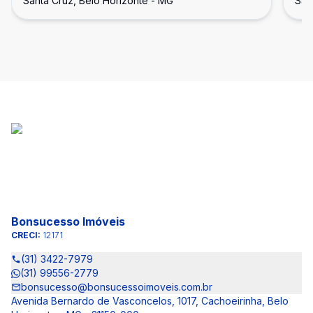
Santa Cruz, Belo Horizonte - MG
San
Bonsucesso Imóveis
CRECI:
12171
(31) 3422-7979
(31) 99556-2779
bonsucesso@bonsucessoimoveis.com.br
Avenida Bernardo de Vasconcelos, 1017, Cachoeirinha, Belo