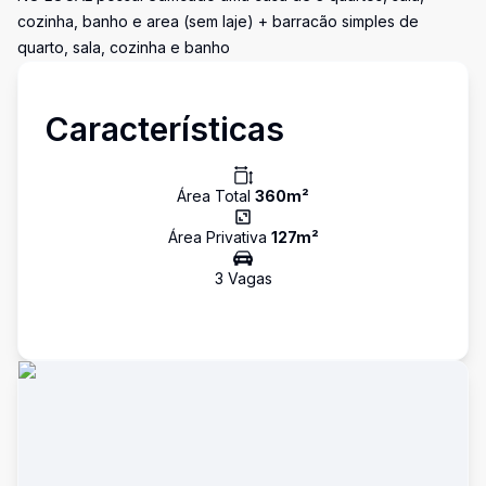
cozinha, banho e area (sem laje) + barracão simples de
quarto, sala, cozinha e banho
Características
Área Total
360
m²
Área Privativa
127
m²
3
Vaga
s