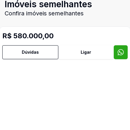
Imóveis semelhantes
Confira imóveis semelhantes
R$ 580.000,00
Cód:
48771
Comparar
Có
Dúvidas
Ligar