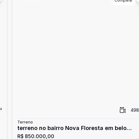
Cód:
20277
Comparar
²
498
Terreno
terreno no bairro Nova Floresta em belo
R$ 850.000,00
horizonte