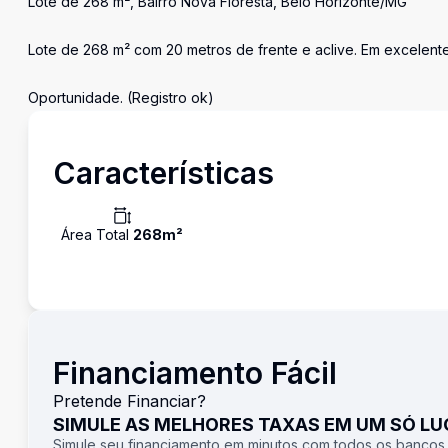
Lote de 268 m², Bairro Nova Floresta, Belo Horizonte/MG
Lote de 268 m² com 20 metros de frente e aclive. Em excelent
Oportunidade. (Registro ok)
Características
Área Total
268
m²
Financiamento Fácil
Pretende Financiar?
SIMULE AS MELHORES TAXAS EM UM SÓ L
Simule seu financiamento em minutos com todos os bancos