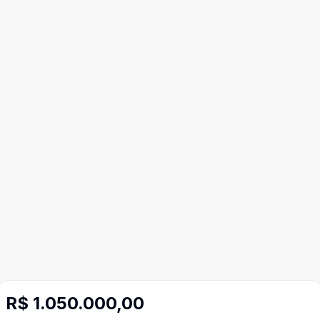
Imóveis semelhantes
R$ 1.050.000,00
Confira imóveis semelhantes