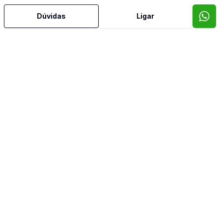
Dúvidas
Ligar
Cód:
27090
Comparar
Ban
1
200
m²