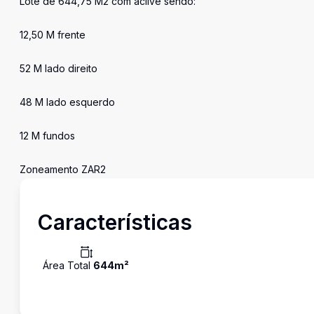
Lote de 644,75 M2 com aclive sendo:
12,50 M frente
52 M lado direito
48 M lado esquerdo
12 M fundos
Zoneamento ZAR2
Características
Área Total
644
m²