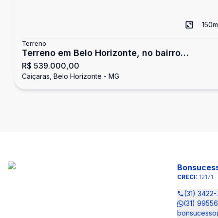
150
m
Terreno
Terreno em Belo Horizonte, no bairro
R$ 539.000,00
Caiçaras, à venda.
Caiçaras, Belo Horizonte - MG
Bonsucess
CRECI:
12171
(31) 3422
(31) 9955
bonsucesso