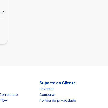
m²
1
Terreno
Apartamento de 0 quartos no bairro Caiça
R$ 580.000,00
Caiçaras, Belo Horizonte - MG
Suporte ao Cliente
Favoritos
Corretora e
Comparar
 LTDA
Política de privacidade