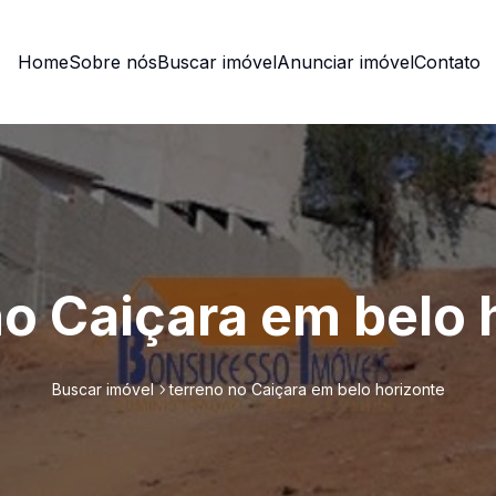
Home
Sobre nós
Buscar imóvel
Anunciar imóvel
Contato
no Caiçara em belo 
Buscar imóvel
terreno no Caiçara em belo horizonte