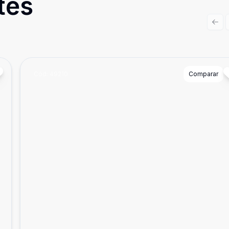
tes
Prev
Cód:
49210
Comparar