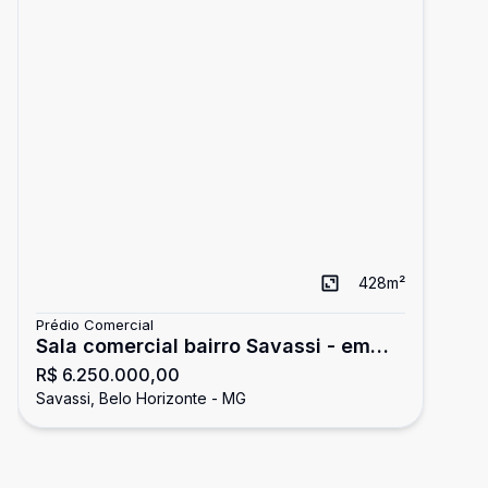
428
m²
Prédio Comercial
Sala comercial bairro Savassi - em
R$ 6.250.000,00
Belo Horizonte
Savassi, Belo Horizonte - MG