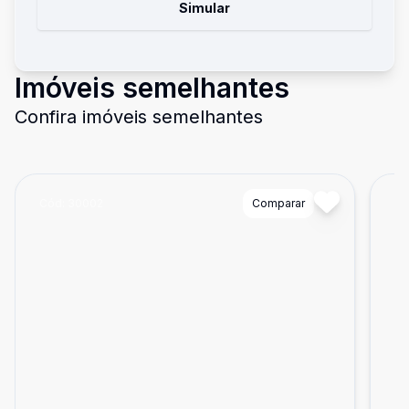
Simular
Imóveis semelhantes
Confira imóveis semelhantes
Cód:
30002
Comparar
Có