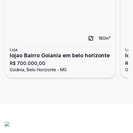
180
m²
Loja
Loja
lojao Bairro Goiania em belo horizonte
lo
R$ 700.000,00
R$
Goiânia, Belo Horizonte - MG
Goi