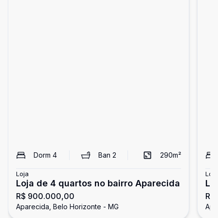
Dorm
4
Ban
2
290
m²
Loja
Loja
Loja de 4 quartos no bairro Aparecida
Lo
R$ 900.000,00
R$ 
Aparecida, Belo Horizonte - MG
Apa