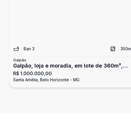
Ban
3
350
m
Galpão
Galpão, loja e moradia, em lote de 360m²,
R$ 1.000.000,00
Bairro Santa Amélia, Belo Horizonte/MG
Santa Amélia, Belo Horizonte - MG