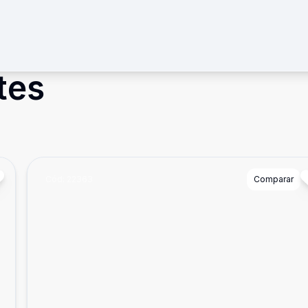
tes
Cód:
22363
Comparar