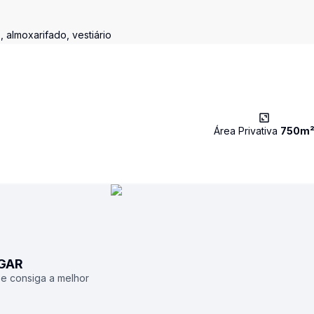
, almoxarifado, vestiário
Área Privativa
750
m
UGAR
 e consiga a melhor