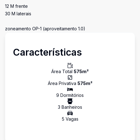
12 M frente
30 M laterais
zoneamento OP-1 (aproveitamento 1.0)
Características
Área Total
575
m²
Área Privativa
575
m²
9
Dormitório
s
3
Banheiro
s
5
Vaga
s