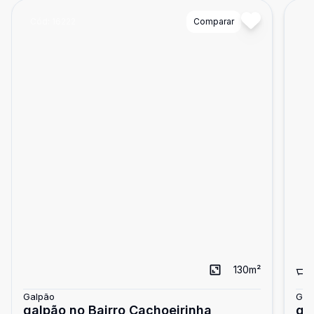
Cód:
16222
Comparar
Có
130
m²
Galpão
Gal
galpão no Bairro Cachoeirinha
ga