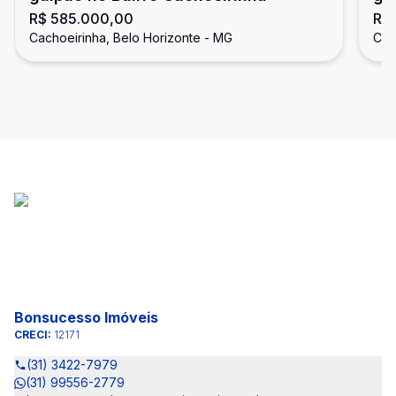
R$ 585.000,00
R$
Ho
Cachoeirinha, Belo Horizonte - MG
Cac
Bonsucesso Imóveis
CRECI:
12171
(31) 3422-7979
(31) 99556-2779