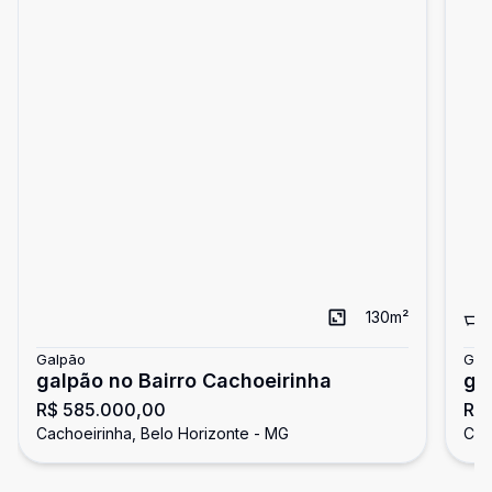
130
m²
Galpão
Gal
galpão no Bairro Cachoeirinha
ga
R$ 585.000,00
R$
Ho
Cachoeirinha, Belo Horizonte - MG
Cac