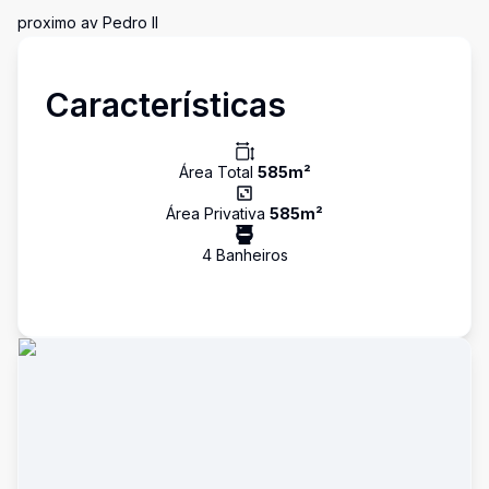
proximo av Pedro II
Características
Área Total
585
m²
Área Privativa
585
m²
4
Banheiro
s