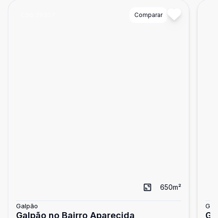
Cód:
29307
Comparar
Có
650
m²
Galpão
Gal
Galpão no Bairro Aparecida
Ga