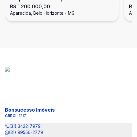
R$ 1.200.000,00
R$ 
Aparecida, Belo Horizonte - MG
Apa
Bonsucesso Imóveis
CRECI:
12171
(31) 3422-7979
(31) 99556-2779