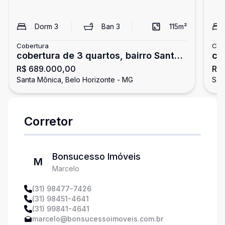
Dorm
3
Ban
3
115
m²
Cobertura
Cob
cobertura de 3 quartos, bairro Santa
co
R$ 689.000,00
R$
Mônica em Belo Horizonte
Mô
Santa Mônica, Belo Horizonte - MG
San
Corretor
Bonsucesso Imóveis
M
Marcelo
(31) 98477-7426
(31) 98451-4641
(31) 99841-4641
marcelo@bonsucessoimoveis.com.br