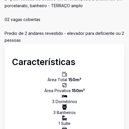
porcelanato, banheiro - TERRAÇO amplo
02 vagas cobertas
Predio de 2 andares revestido - elevador para deficiente ou 2
pessoas
Características
Área Total
150
m²
Área Privativa
150
m²
3
Dormitório
s
3
Banheiro
s
1
Suíte