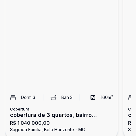
Dorm
3
Ban
3
160
m²
Cobertura
Cob
cobertura de 3 quartos, bairro
co
R$ 1.040.000,00
R$ 
sagrada Familia em belo Horizonte
Sa
Sagrada Família, Belo Horizonte - MG
Sag