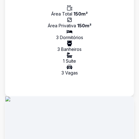
Área Total
150
m²
Área Privativa
150
m²
3
Dormitório
s
3
Banheiro
s
1
Suíte
3
Vaga
s