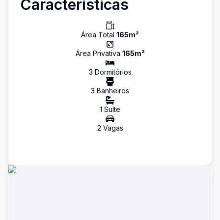
Características
Área Total
165
m²
Área Privativa
165
m²
3
Dormitório
s
3
Banheiro
s
1
Suíte
2
Vaga
s