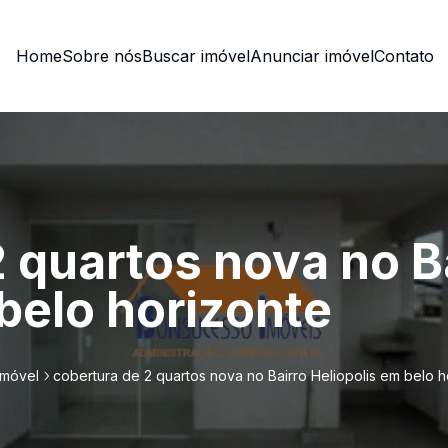
Home
Sobre nós
Buscar imóvel
Anunciar imóvel
Contato
 quartos nova no B
belo horizonte
imóvel
cobertura de 2 quartos nova no Bairro Heliopolis em belo h