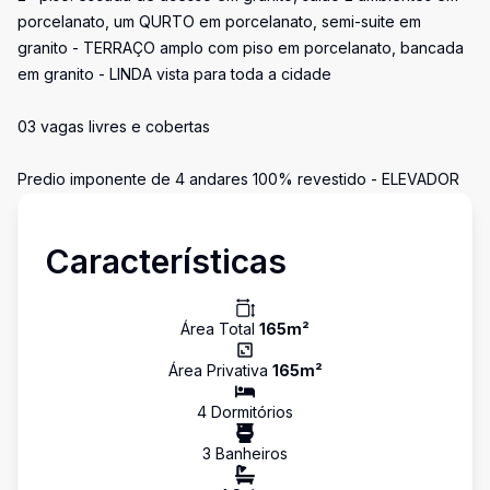
porcelanato, um QURTO em porcelanato, semi-suite em
granito - TERRAÇO amplo com piso em porcelanato, bancada
em granito - LINDA vista para toda a cidade
03 vagas livres e cobertas
Predio imponente de 4 andares 100% revestido - ELEVADOR
Características
Área Total
165
m²
Área Privativa
165
m²
4
Dormitório
s
3
Banheiro
s