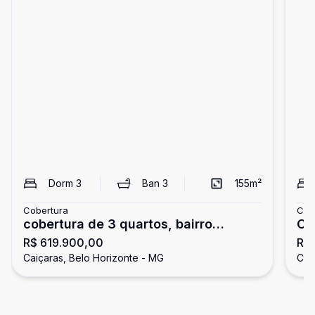
Dorm
3
Ban
3
155
m²
Cobertura
Cob
cobertura de 3 quartos, bairro
Co
R$ 619.900,00
R$
Caiçara em belo Horizonte
Ca
Caiçaras, Belo Horizonte - MG
Cai