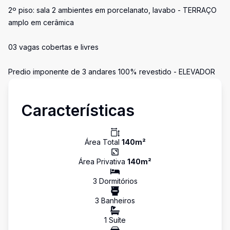
2º piso: sala 2 ambientes em porcelanato, lavabo - TERRAÇO
amplo em cerâmica
03 vagas cobertas e livres
Predio imponente de 3 andares 100% revestido - ELEVADOR
Características
Área Total
140
m²
Área Privativa
140
m²
3
Dormitório
s
3
Banheiro
s
1
Suíte