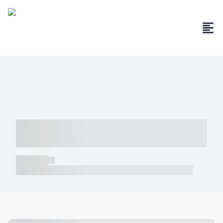
----- ----- -- ------ ---- ---- -- ----- -----
----- --- ------
----- -----
----- ----- -- ------ ---- ---- -- ----- ----- ----- --- ------