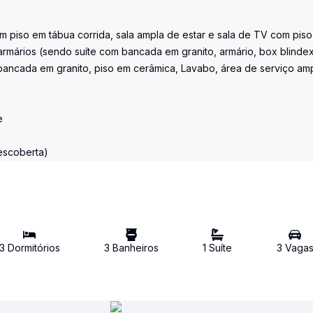
om piso em tábua corrida, sala ampla de estar e sala de TV com pis
 armários (sendo suíte com bancada em granito, armário, box blindex
ancada em granito, piso em cerâmica, Lavabo, área de serviço amp
e
escoberta)
3
Dormitório
s
3
Banheiro
s
1
Suíte
3
Vaga