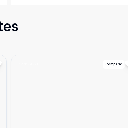
tes
Cód:
44321
Comparar