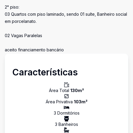
2° piso:
03 Quartos com piso laminado, sendo 01 suíte, Banheiro social
em porcelanato.
02 Vagas Paralelas
aceito financiamento bancário
Características
Área Total
130
m²
Área Privativa
103
m²
3
Dormitório
s
3
Banheiro
s