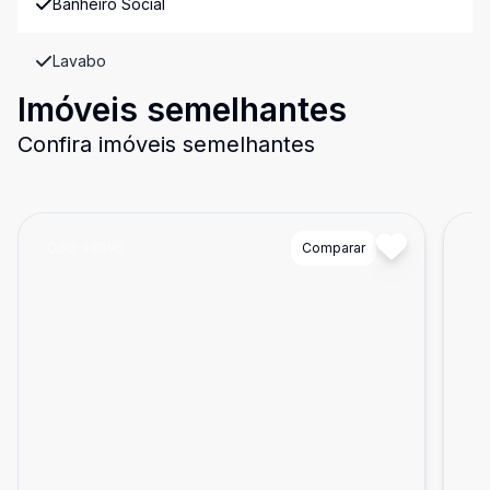
Banheiro Social
Lavabo
Imóveis semelhantes
Confira imóveis semelhantes
Cód:
48995
Comparar
Có