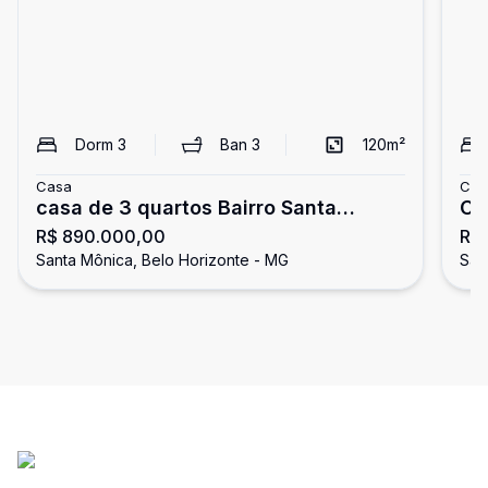
Dorm
3
Ban
3
120
m²
Casa
Cas
casa de 3 quartos Bairro Santa
Ca
R$ 890.000,00
R$
Mônica em Belo Horizonte
Mô
Santa Mônica, Belo Horizonte - MG
San