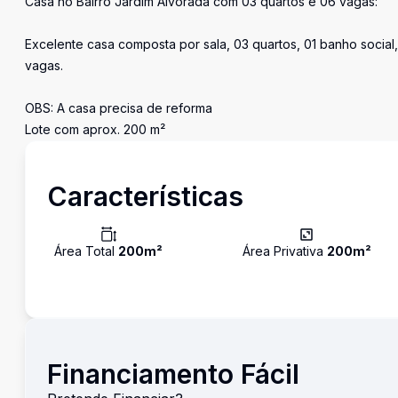
Casa no Bairro Jardim Alvorada com 03 quartos e 06 vagas:
Excelente casa composta por sala, 03 quartos, 01 banho socia
vagas.
OBS: A casa precisa de reforma
Lote com aprox. 200 m²
Características
Área Total
200
m²
Área Privativa
200
m²
Financiamento Fácil