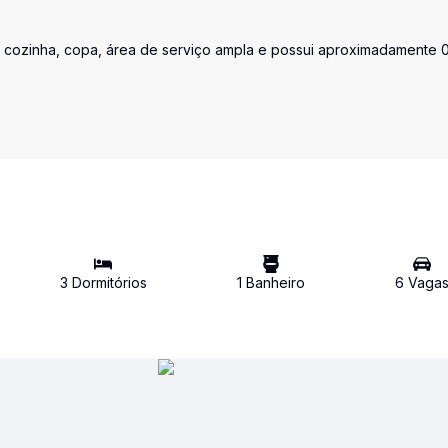
l, cozinha, copa, área de serviço ampla e possui aproximadamente 
3
Dormitório
s
1
Banheiro
6
Vaga