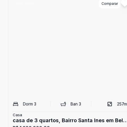
Cód:
48219
Comparar
Dorm
3
Ban
3
257
m
Casa
casa de 3 quartos, Bairro Santa Ines em Belo