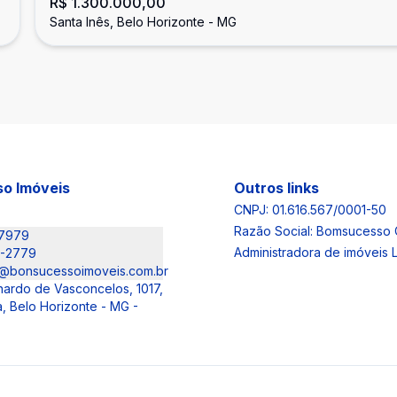
R$ 1.300.000,00
garagem, Bairro Santa Inês, Belo
Santa Inês, Belo Horizonte - MG
Horizonte/MG
o Imóveis
Outros links
CNPJ: 01.616.567/0001-50
Razão Social: Bomsucesso 
-7979
Administradora de imóveis
6-2779
@bonsucessoimoveis.com.br
nardo de Vasconcelos, 1017,
, Belo Horizonte - MG -