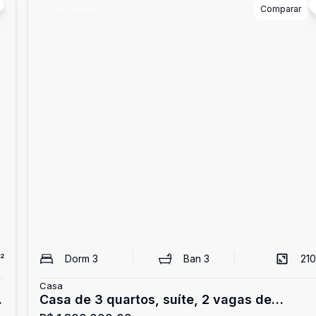
Cód:
30046
Comparar
²
Dorm
3
Ban
3
210
Casa
Casa de 3 quartos, suíte, 2 vagas de