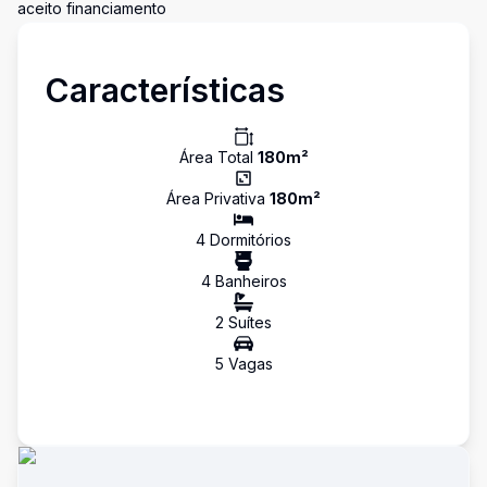
aceito financiamento
Características
Área Total
180
m²
Área Privativa
180
m²
4
Dormitório
s
4
Banheiro
s
2
Suíte
s
5
Vaga
s