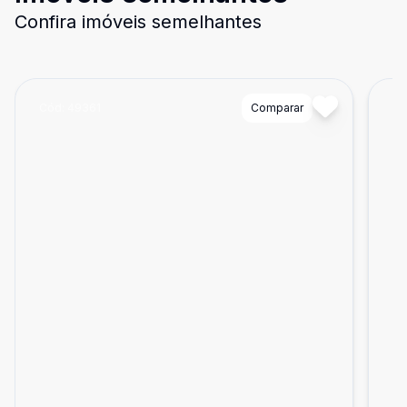
Confira imóveis semelhantes
Cód:
49361
Comparar
Có