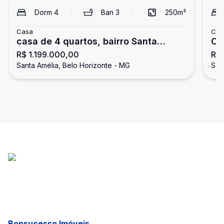
Dorm
4
Ban
3
250
m²
Casa
Cas
casa de 4 quartos, bairro Santa
Ca
R$ 1.199.000,00
R$ 
Amelia em Belo Horizonte
Am
Santa Amélia, Belo Horizonte - MG
San
Bonsucesso Imóveis