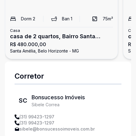
Dorm
2
Ban
1
75
m²
Casa
Cas
casa de 2 quartos, Bairro Santa
ca
R$ 480.000,00
R$
Amelia em Belo Horizonte
Sa
Santa Amélia, Belo Horizonte - MG
San
Corretor
Bonsucesso Imóveis
SC
Sibele Correa
(31) 99423-1297
(31) 99423-1297
sibele@bonsucessoimoveis.com.br