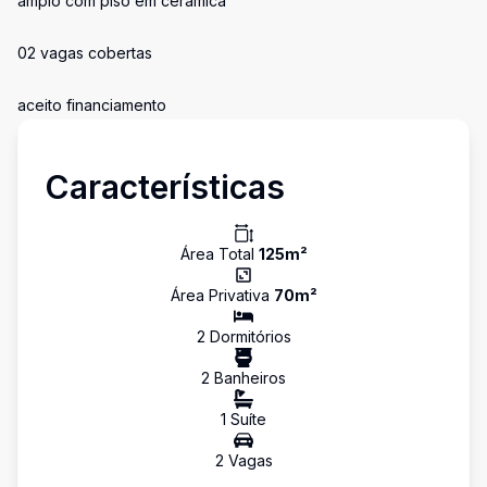
amplo com piso em cerâmica
02 vagas cobertas
aceito financiamento
Características
Área Total
125
m²
Área Privativa
70
m²
2
Dormitório
s
2
Banheiro
s
1
Suíte
2
Vaga
s