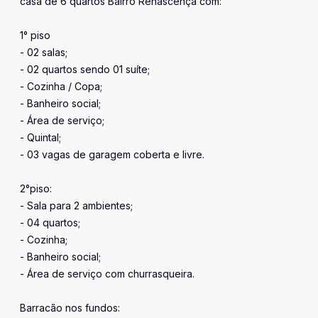
casa de 6 quartos Bairro Renascença com:
1° piso
- 02 salas;
- 02 quartos sendo 01 suíte;
- Cozinha / Copa;
- Banheiro social;
- Área de serviço;
- Quintal;
- 03 vagas de garagem coberta e livre.
2°piso:
- Sala para 2 ambientes;
- 04 quartos;
- Cozinha;
- Banheiro social;
- Área de serviço com churrasqueira.
Barracão nos fundos: