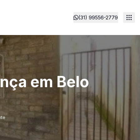
(31) 99556-2779
ença em Belo
nte