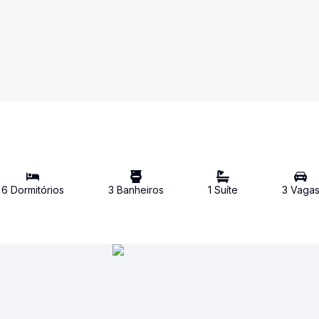
6
Dormitório
s
3
Banheiro
s
1
Suíte
3
Vaga