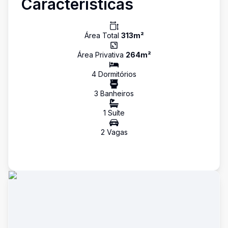
Características
Área Total
313
m²
Área Privativa
264
m²
4
Dormitório
s
3
Banheiro
s
1
Suíte
2
Vaga
s