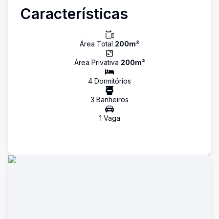
Características
Área Total
200
m²
Área Privativa
200
m²
4
Dormitório
s
3
Banheiro
s
1
Vaga