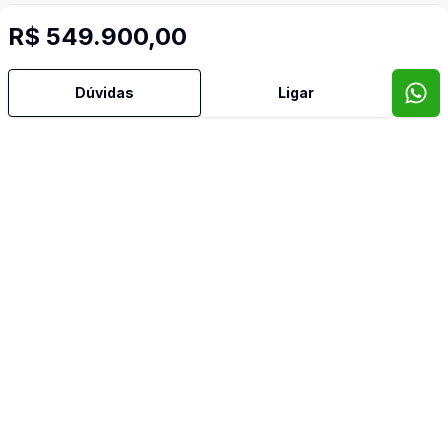
R$ 549.900,00
Dúvidas
Ligar
Mais informações
Área de Serviço
Banheiro Social
Sala de Jantar
Sala de TV