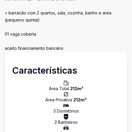
+ barracão com 2 quartos, sala, cozinha, banho e area
(pequeno quintal)
01 vaga coberta
aceito financiamento bancário
Características
Área Total
212
m²
Área Privativa
212
m²
3
Dormitório
s
2
Banheiro
s