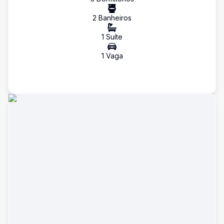
2
Banheiro
s
1
Suíte
1
Vaga