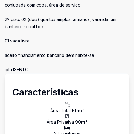
conjugada com copa, área de serviço
2º piso: 02 (dois) quartos amplos, armários, varanda, um
banheiro social box
01 vaga livre
aceito financiamento bancário (tem habite-se)
iptu ISENTO
Características
Área Total
90
m²
Área Privativa
90
m²
3
Dormitório
s