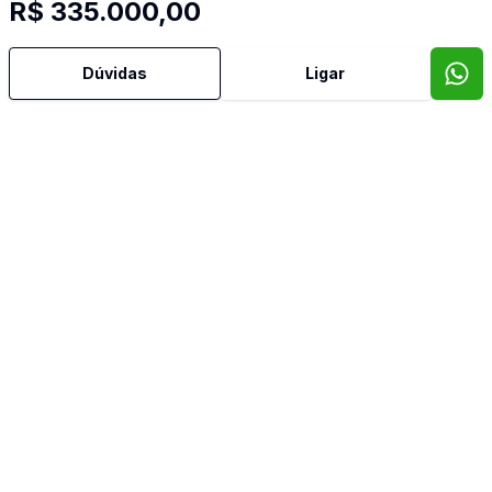
R$ 335.000,00
Mais informações
Dúvidas
Ligar
Área de Serviço
Armários Embutidos
Banheiro Social
Dormitório com Armários
Sacada
Sala de Jantar
Sala de TV