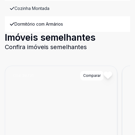
Cozinha Montada
Dormitório com Armários
Imóveis semelhantes
Confira imóveis semelhantes
Cód:
36731
Comparar
Có