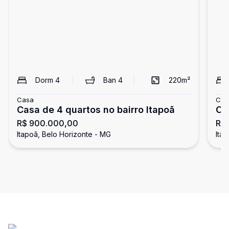
Dorm
4
Ban
4
220
m²
Casa
Cas
Casa de 4 quartos no bairro Itapoã
Ca
R$ 900.000,00
R$ 
Itapoã, Belo Horizonte - MG
Ita