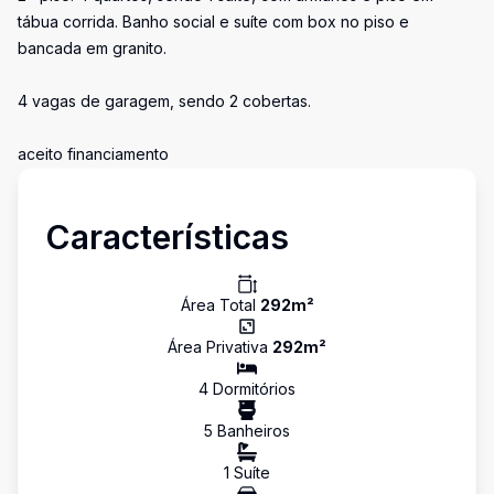
tábua corrida. Banho social e suíte com box no piso e
bancada em granito.
4 vagas de garagem, sendo 2 cobertas.
aceito financiamento
Características
Área Total
292
m²
Área Privativa
292
m²
4
Dormitório
s
5
Banheiro
s
1
Suíte