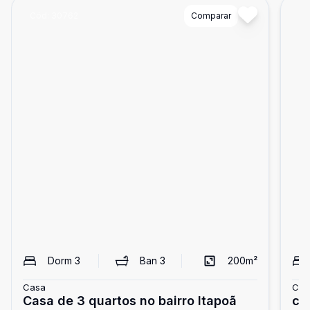
Cód:
30762
Comparar
Có
Dorm
3
Ban
3
200
m²
Casa
Cas
Casa de 3 quartos no bairro Itapoã
ca