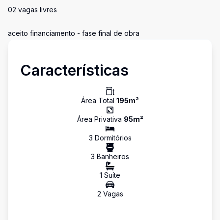
02 vagas livres
aceito financiamento - fase final de obra
Características
Área Total
195
m²
Área Privativa
95
m²
3
Dormitório
s
3
Banheiro
s
1
Suíte
2
Vaga
s