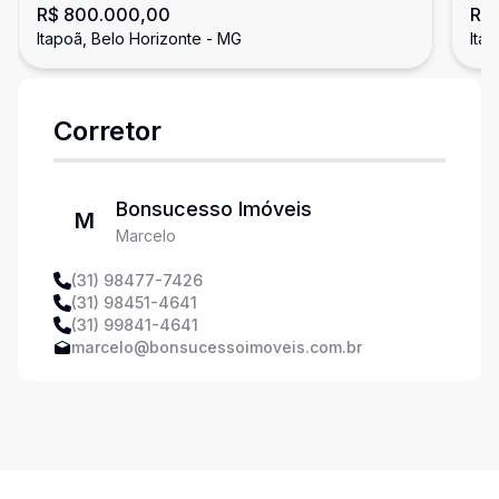
R$ 800.000,00
R$ 
Be
Itapoã, Belo Horizonte - MG
Ita
Corretor
Bonsucesso Imóveis
M
Marcelo
(31) 98477-7426
(31) 98451-4641
(31) 99841-4641
marcelo@bonsucessoimoveis.com.br