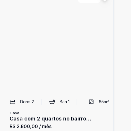
Dorm
2
Ban
1
65
m²
Casa
Casa com 2 quartos no bairro
R$ 2.800,00
/ mês
Ipiranga para alugar