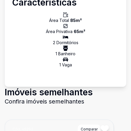
Características
Área Total
85
m²
Área Privativa
65
m²
2
Dormitório
s
1
Banheiro
1
Vaga
Imóveis semelhantes
Confira imóveis semelhantes
Cód:
49398
Comparar