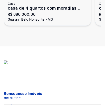
Casa
Cas
casa de 4 quartos com moradias
ca
R$ 680.000,00
R$ 
Bairro Guarani em Belo Horizonte
Be
Guarani, Belo Horizonte - MG
Gua
Bonsucesso Imóveis
CRECI:
12171