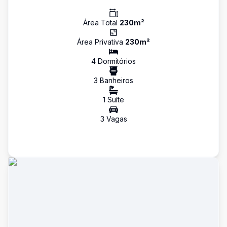
Área Total
230
m²
Área Privativa
230
m²
4
Dormitório
s
3
Banheiro
s
1
Suíte
3
Vaga
s