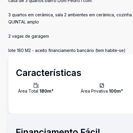
casa de 3 quartos bairro Dom Pedro I com:
3 quartos em cerâmica, sala 2 ambientes em cerâmica, cozinha
QUINTAL amplo
2 vagas de garagem
lote 180 M2 - aceito financiamento bancário (tem habite-se)
Características
Área Total
180
m²
Área Privativa
100
m²
Financiamento Fácil