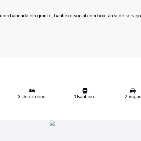
 com bancada em granito, banheiro social com box, área de serviço
3
Dormitório
s
1
Banheiro
2
Vaga