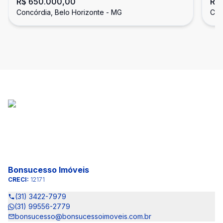
R$ 650.000,00
R$ 
Concórdia
em
Concórdia, Belo Horizonte - MG
Con
Bonsucesso Imóveis
CRECI:
12171
(31) 3422-7979
(31) 99556-2779
bonsucesso@bonsucessoimoveis.com.br