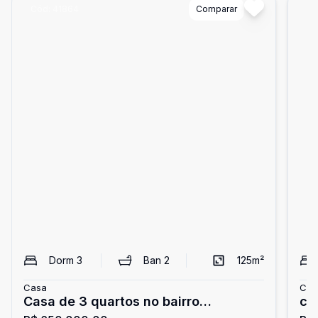
Cód:
41864
Comparar
Có
Dorm
3
Ban
2
125
m²
Casa
Cas
Casa de 3 quartos no bairro
ca