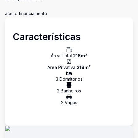
aceito financiamento
Características
Área Total
218
m²
Área Privativa
218
m²
3
Dormitório
s
2
Banheiro
s
2
Vaga
s