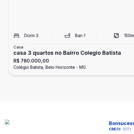
Dorm
3
Ban
1
150
m
Casa
casa 3 quartos no Bairro Colegio Batista
R$ 780.000,00
Colégio Batista, Belo Horizonte - MG
Bonsucess
CRECI:
12171