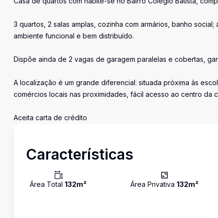
Casa de quartos com habite-se no Bairro Colégio Batista, comp
3 quartos, 2 salas amplas, cozinha com armários, banho socia
ambiente funcional e bem distribuído.
Dispõe ainda de 2 vagas de garagem paralelas e cobertas, ga
A localização é um grande diferencial: situada próxima às esco
comércios locais nas proximidades, fácil acesso ao centro da c
Aceita carta de crédito
Características
Área Total
132
m²
Área Privativa
132
m²