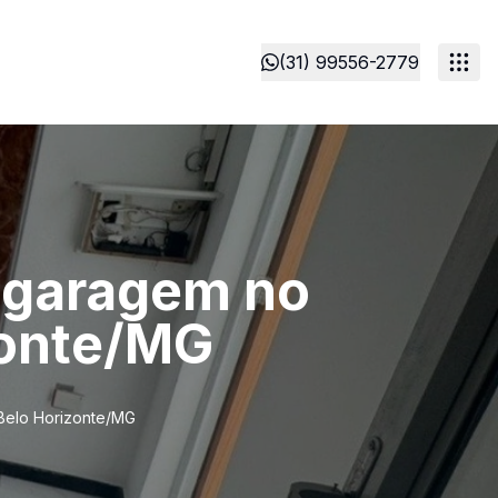
(31) 99556-2779
e garagem no
izonte/MG
 Belo Horizonte/MG