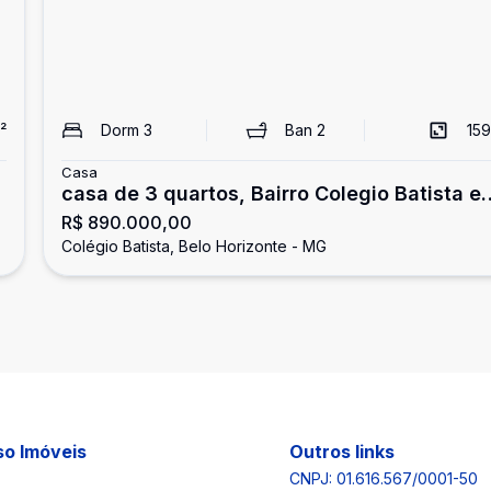
²
Dorm
3
Ban
2
159
Casa
casa de 3 quartos, Bairro Colegio Batista e
R$ 890.000,00
Belo Horizonte
Colégio Batista, Belo Horizonte - MG
o Imóveis
Outros links
CNPJ: 01.616.567/0001-50