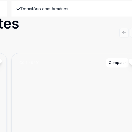
Dormitório com Armários
tes
Prev
Cód:
49491
Comparar