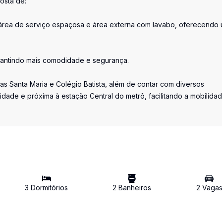
osta de:
l; área de serviço espaçosa e área externa com lavabo, oferecendo
rantindo mais comodidade e segurança.
las Santa Maria e Colégio Batista, além de contar com diversos
idade e próxima à estação Central do metrô, facilitando a mobilidad
3
Dormitório
s
2
Banheiro
s
2
Vaga