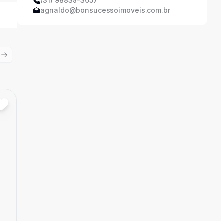
(31) 98838-3057
agnaldo@bonsucessoimoveis.com.br
ious slide
Next slide
Cód:
46784
Comparar