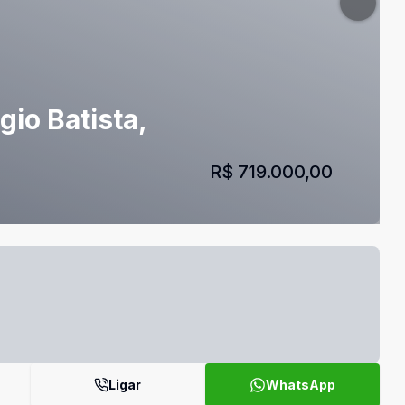
io Batista,
R$ 719.000,00
Ligar
WhatsApp