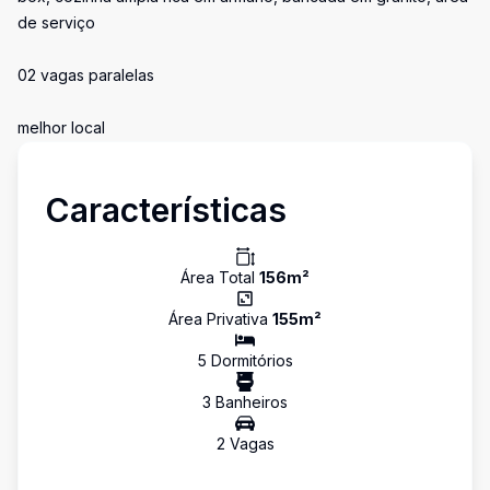
de serviço
02 vagas paralelas
melhor local
Características
Área Total
156
m²
Área Privativa
155
m²
5
Dormitório
s
3
Banheiro
s
2
Vaga
s