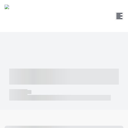
----- ----- -- ------ ---- ---- -- ----- -----
----- --- ------
----- -----
----- ----- -- ------ ---- ---- -- ----- ----- ----- --- ------