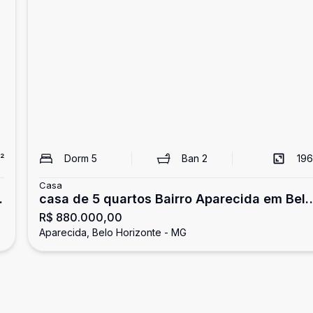
²
Dorm
5
Ban
2
196
Casa
casa de 5 quartos Bairro Aparecida em Belo
R$ 880.000,00
Horizonte
Aparecida, Belo Horizonte - MG