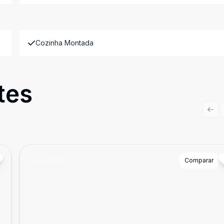
Cozinha Montada
tes
Prev
Cód:
49053
Comparar