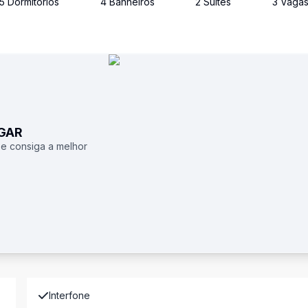
5
Dormitório
s
4
Banheiro
s
2
Suíte
s
3
Vaga
UGAR
 e consiga a melhor
Interfone