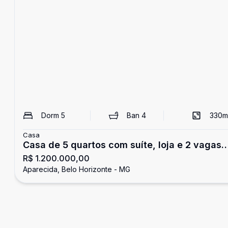
Dorm
5
Ban
4
330
m
Casa
Casa de 5 quartos com suíte, loja e 2 vagas
R$ 1.200.000,00
de garagem, Bairro Aparecida, Belo
Aparecida, Belo Horizonte - MG
Horizonte/MG