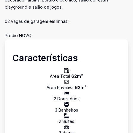
playground e salão de jogos.
02 vagas de garagem em linhas .
Predio NOVO
Características
Área Total
62
m²
Área Privativa
62
m²
2
Dormitório
s
3
Banheiro
s
2
Suíte
s
2
Vaga
s