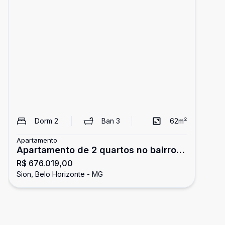
Dorm
2
Ban
3
62
m²
Apartamento
Apartamento de 2 quartos no bairro
R$ 676.019,00
Sion
Sion, Belo Horizonte - MG