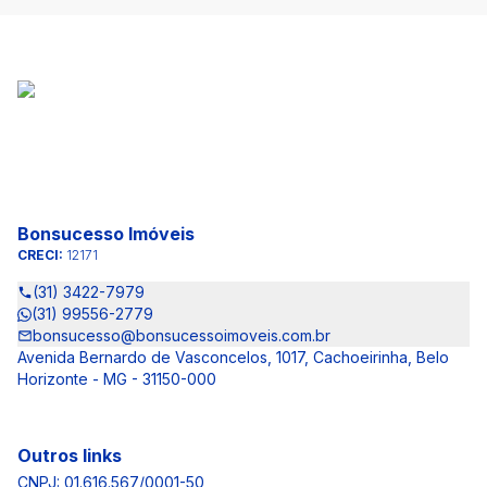
Bonsucesso Imóveis
CRECI:
12171
(31) 3422-7979
(31) 99556-2779
bonsucesso@bonsucessoimoveis.com.br
Avenida Bernardo de Vasconcelos, 1017, Cachoeirinha, Belo
Horizonte - MG - 31150-000
Outros links
CNPJ: 01.616.567/0001-50